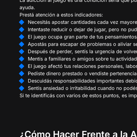
ayuda.
Prestá atención a estos indicadores:
Necesitás apostar cantidades cada vez mayore
Intentaste reducir o dejar de jugar, pero no pud
El juego ocupa gran parte de tus pensamientos 
Apostás para escapar de problemas o aliviar s
Después de perder, sentís la urgencia de volver
Mentís a familiares o amigos sobre tu activida
El juego afectó tus relaciones personales, lab
Pediste dinero prestado o vendiste pertenenci
Descuidás responsabilidades importantes debid
Sentís ansiedad o irritabilidad cuando no podés
Si te identificás con varios de estos puntos, es i
¿Cómo Hacer Frente a la A