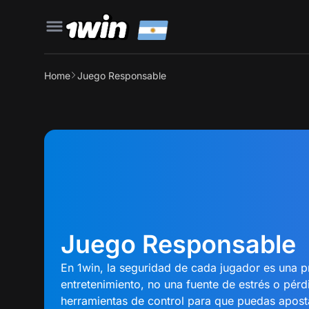
Home
Juego Responsable
Juego Responsable
En 1win, la seguridad de cada jugador es una pr
entretenimiento, no una fuente de estrés o pérd
herramientas de control para que puedas aposta