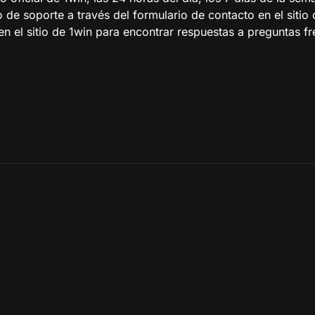
 de soporte a través del formulario de contacto en el sitio o
n el sitio de 1win para encontrar respuestas a preguntas f