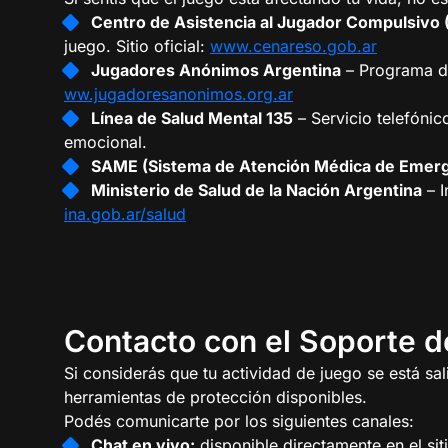
Centro de Asistencia al Jugador Compulsiv
juego. Sitio oficial:
www.cenareso.gob.ar
Jugadores Anónimos Argentina
– Programa de
ww.jugadoresanonimos.org.ar
Línea de Salud Mental 135
– Servicio telefónic
emocional.
SAME (Sistema de Atención Médica de Emerg
Ministerio de Salud de la Nación Argentina
– I
ina.gob.ar/salud
Contacto con el Soporte d
Si considerás que tu actividad de juego se está sal
herramientas de protección disponibles.
Podés comunicarte por los siguientes canales:
Chat en vivo:
disponible directamente en el siti