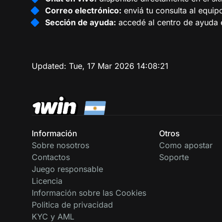
Correo electrónico:
enviá tu consulta al equipo
Sección de ayuda:
accedé al centro de ayuda e
Updated:
Tue, 17 Mar 2026 14:08:21
Información
Otros
Sobre nosotros
Como apostar
Contactos
Soporte
Juego responsable
Licencia
Información sobre las Cookies
Politica de privacidad
KYC y AML