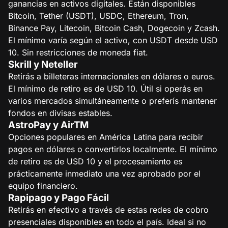
ganancias en activos digitales. Están disponibles
Bitcoin, Tether (USDT), USDC, Ethereum, Tron,
Binance Pay, Litecoin, Bitcoin Cash, Dogecoin y Zcash.
El mínimo varía según el activo, con USDT desde USD
10. Sin restricciones de moneda fiat.
Skrill y Neteller
Retirás a billeteras internacionales en dólares o euros.
El mínimo de retiro es de USD 10. Útil si operás en
varios mercados simultáneamente o preferís mantener
fondos en divisas estables.
AstroPay y AirTM
Opciones populares en América Latina para recibir
pagos en dólares o convertirlos localmente. El mínimo
de retiro es de USD 10 y el procesamiento es
prácticamente inmediato una vez aprobado por el
equipo financiero.
Rapipago y Pago Fácil
Retirás en efectivo a través de estas redes de cobro
presenciales disponibles en todo el país. Ideal si no