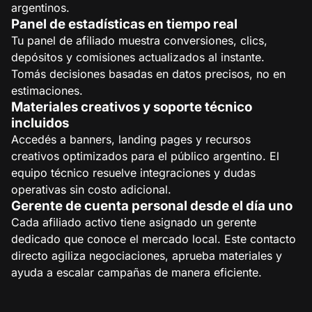
argentinos.
Panel de estadísticas en tiempo real
Tu panel de afiliado muestra conversiones, clics,
depósitos y comisiones actualizados al instante.
Tomás decisiones basadas en datos precisos, no en
estimaciones.
Materiales creativos y soporte técnico
incluidos
Accedés a banners, landing pages y recursos
creativos optimizados para el público argentino. El
equipo técnico resuelve integraciones y dudas
operativas sin costo adicional.
Gerente de cuenta personal desde el día uno
Cada afiliado activo tiene asignado un gerente
dedicado que conoce el mercado local. Este contacto
directo agiliza negociaciones, aprueba materiales y
ayuda a escalar campañas de manera eficiente.