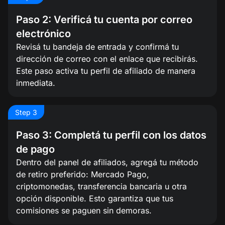
Paso 2: Verificá tu cuenta por correo
electrónico
Revisá tu bandeja de entrada y confirmá tu
dirección de correo con el enlace que recibirás.
Este paso activa tu perfil de afiliado de manera
inmediata.
Step 3
Paso 3: Completá tu perfil con los datos
de pago
Dentro del panel de afiliados, agregá tu método
de retiro preferido: Mercado Pago,
criptomonedas, transferencia bancaria u otra
opción disponible. Esto garantiza que tus
comisiones se paguen sin demoras.