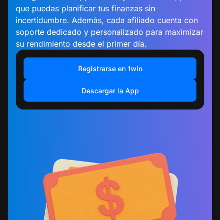
que puedas planificar tus finanzas sin
incertidumbre. Además, cada afiliado cuenta con
soporte dedicado y personalizado para maximizar
su rendimiento desde el primer día.
Registrarse en 1win
Descargar la App