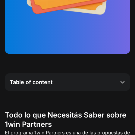
Table of content
Todo lo que Necesitás Saber sobre
1win Partners
El programa 1win Partners es una de las propuestas de