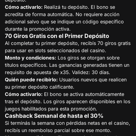
Cómo activarlo:
Realizá tu depósito. El bono se
acredita de forma automática. No requiere acción
adicional salvo que se indique un código específico
durante la promoción activa.
70 Giros Gratis con el Primer Depósito
Al completar tu primer depósito, recibís 70 giros gratis
para usar en slots seleccionados del casino.
Monto y condiciones:
Los giros se otorgan sobre
títulos específicos. Las ganancias generadas tienen un
requisito de apuesta de x35. Validez: 30 días.
Quién puede recibirlo:
Usuarios nuevos que realicen
su primer depósito calificante.
Cómo activarlo:
El bono se activa automáticamente
tras el depósito. Los giros aparecen disponibles en los
juegos habilitados para esta promoción.
Cashback Semanal de hasta el 30%
Si terminás la semana con pérdidas netas en el casino,
recibís un reembolso parcial sobre ese monto.