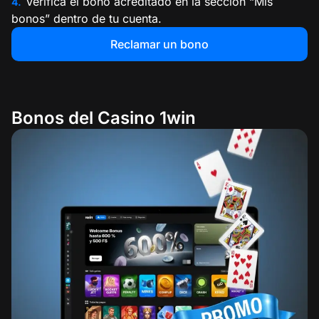
Verificá el bono acreditado en la sección “Mis
bonos” dentro de tu cuenta.
Reclamar un bono
Bonos del Casino 1win