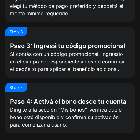
elegí tu método de pago preferido y depositá el
monto mínimo requerido.
Step 3
Paso 3: Ingresá tu código promocional
Si contás con un código promocional, ingresalo
en el campo correspondiente antes de confirmar
el depósito para aplicar el beneficio adicional.
Step 4
Paso 4: Activá el bono desde tu cuenta
Dirigite a la sección “Mis bonos”, verificá que el
bono esté disponible y confirmá su activación
para comenzar a usarlo.