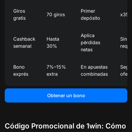
Giros
Primer
70 giros
x35
gratis
depósito
Aplica
Cashback
Hasta
Sin
pérdidas
semanal
30%
requi
netas
Bono
7%–15%
En apuestas
Segú
exprés
extra
combinadas
ofert
Obtener un bono
Código Promocional de 1win: Cómo