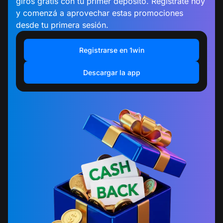
giros gratis con tu primer depósito. Registrate hoy
y comenzá a aprovechar estas promociones
desde tu primera sesión.
Registrarse en 1win
Descargar la app