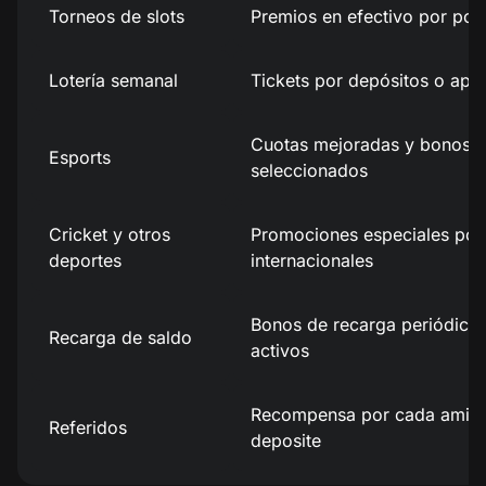
Torneos de slots
Premios en efectivo por posi
Lotería semanal
Tickets por depósitos o apue
Cuotas mejoradas y bonos e
Esports
seleccionados
Cricket y otros
Promociones especiales por
deportes
internacionales
Bonos de recarga periódicos
Recarga de saldo
activos
Recompensa por cada amigo 
Referidos
deposite