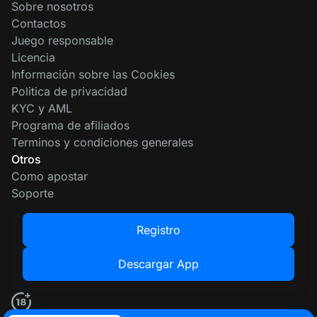
Sobre nosotros
Contactos
Juego responsable
Licencia
Información sobre las Cookies
Politica de privacidad
KYC y AML
Programa de afiliados
Terminos y condiciones generales
Otros
Como apostar
Soporte
Registro
Descargar App