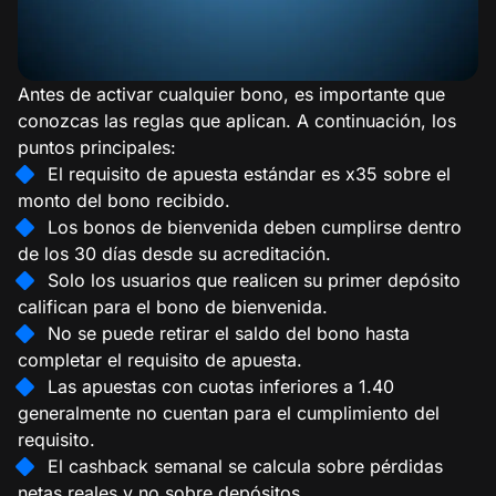
Antes de activar cualquier bono, es importante que
conozcas las reglas que aplican. A continuación, los
puntos principales:
El requisito de apuesta estándar es x35 sobre el
monto del bono recibido.
Los bonos de bienvenida deben cumplirse dentro
de los 30 días desde su acreditación.
Solo los usuarios que realicen su primer depósito
califican para el bono de bienvenida.
No se puede retirar el saldo del bono hasta
completar el requisito de apuesta.
Las apuestas con cuotas inferiores a 1.40
generalmente no cuentan para el cumplimiento del
requisito.
El cashback semanal se calcula sobre pérdidas
netas reales y no sobre depósitos.