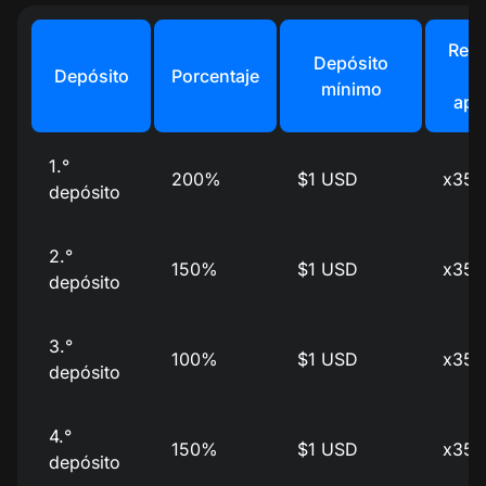
Requ
Depósito
Depósito
Porcentaje
d
mínimo
apu
1.°
200%
$1 USD
x35
depósito
2.°
150%
$1 USD
x35
depósito
3.°
100%
$1 USD
x35
depósito
4.°
150%
$1 USD
x35
depósito