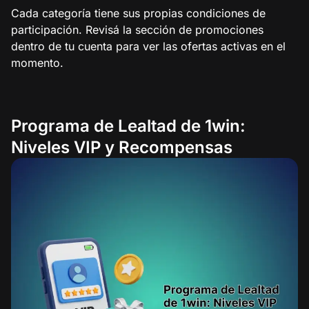
Cada categoría tiene sus propias condiciones de
participación. Revisá la sección de promociones
dentro de tu cuenta para ver las ofertas activas en el
momento.
Programa de Lealtad de 1win:
Niveles VIP y Recompensas