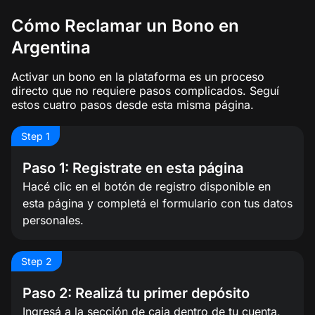
Cómo Reclamar un Bono en
Argentina
Activar un bono en la plataforma es un proceso
directo que no requiere pasos complicados. Seguí
estos cuatro pasos desde esta misma página.
Step 1
Paso 1: Registrate en esta página
Hacé clic en el botón de registro disponible en
esta página y completá el formulario con tus datos
personales.
Step 2
Paso 2: Realizá tu primer depósito
Ingresá a la sección de caja dentro de tu cuenta,