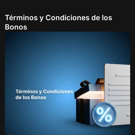
Términos y Condiciones de los
Bonos