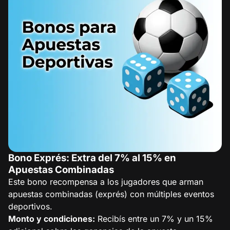
Bono Exprés: Extra del 7% al 15% en
Apuestas Combinadas
Este bono recompensa a los jugadores que arman
apuestas combinadas (exprés) con múltiples eventos
deportivos.
Monto y condiciones:
Recibís entre un 7% y un 15%